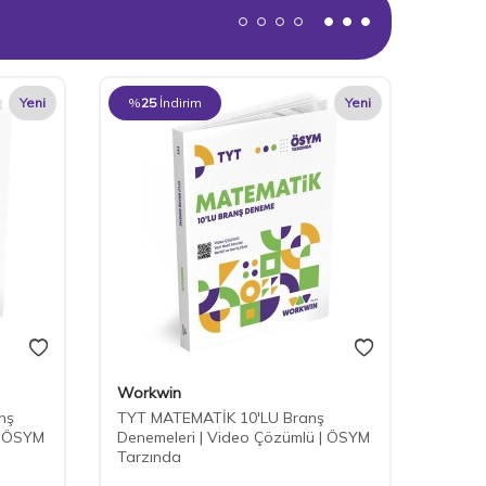
Yeni
%
25
İndirim
Yeni
Workwin
nş
TYT MATEMATİK 10'LU Branş
| ÖSYM
Denemeleri | Video Çözümlü | ÖSYM
Tarzında