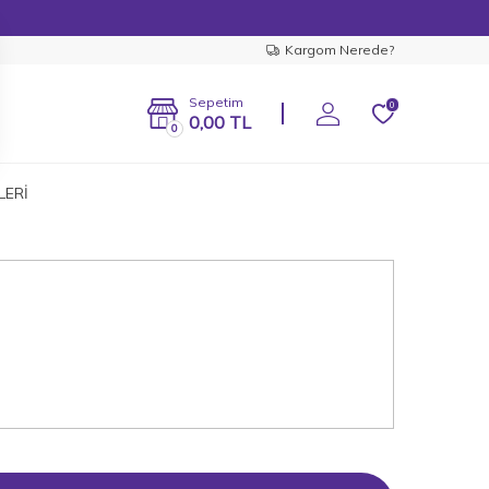
Kargom Nerede?
Sepetim
0
0,00
TL
0
LERİ