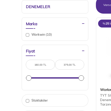
DENEMELER
Marka
%
25
Workwin
(10)
Fiyat
Workw
TYT S
Deneme
Stoktakiler
Tarzı