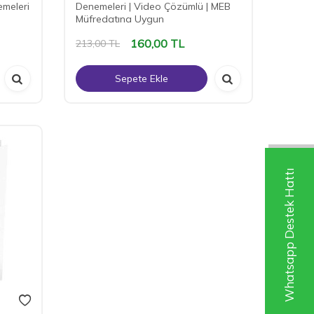
emeleri
Denemeleri | Video Çözümlü | MEB
Müfredatına Uygun
160,00
TL
213,00
TL
Sepete Ekle
Whatsapp Destek Hattı