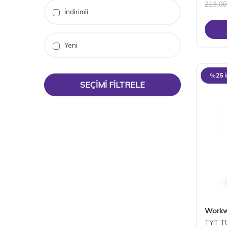
213,00
İndirimli
Yeni
%
25
SEÇIMI FILTRELE
Workw
TYT T