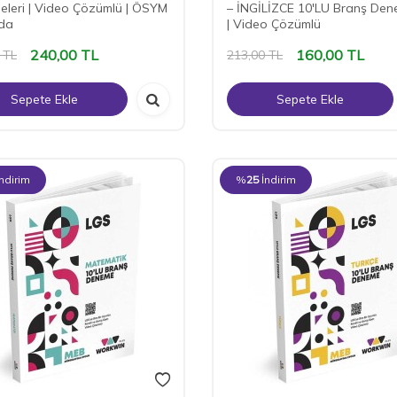
leri | Video Çözümlü | ÖSYM
– İNGİLİZCE 10'LU Branş Den
nda
| Video Çözümlü
240,00
TL
160,00
TL
TL
213,00
TL
Sepete Ekle
Sepete Ekle
İndirim
%
25
İndirim