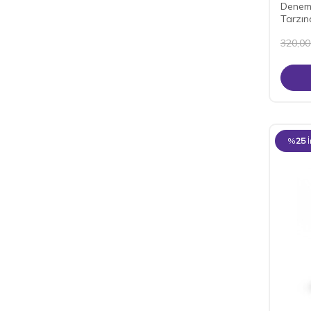
Deneme
Tarzı
320,00
%
25