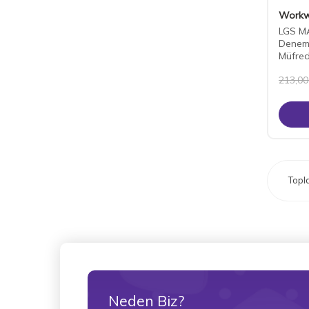
Workw
LGS M
Deneme
Müfre
213,00
Top
Neden Biz?