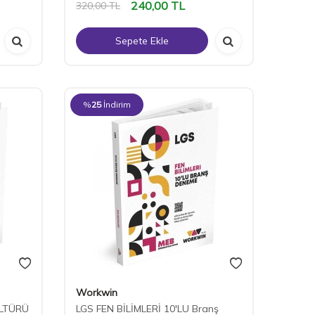
240,00
TL
320,00
TL
Sepete Ekle
%
25
İndirim
Workwin
ÜLTÜRÜ
LGS FEN BİLİMLERİ 10'LU Branş