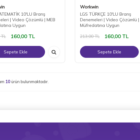
in
Workwin
ATEMATİK 10'LU Branş
LGS TÜRKÇE 10'LU Branş
leri | Video Çözümlü | MEB
Denemeleri | Video Çözümlü 
datına Uygun
Müfredatına Uygun
160,00
TL
160,00
TL
TL
213,00
TL
Sepete Ekle
Sepete Ekle
lam
10
ürün bulunmaktadır.