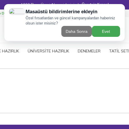
1000 TL ve Üzeri Alışverişlerinizde
Ücretsiz Kargo!
Destek Hattı
ARA
E HAZIRLIK
ÜNİVERSİTE HAZIRLIK
DENEMELER
TATİL SET