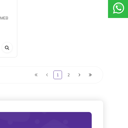
| MEB
1
2