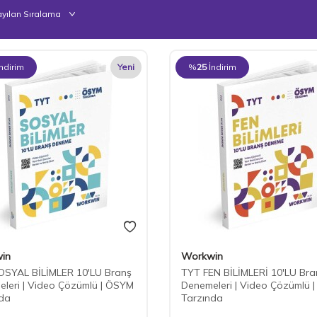
İndirim
Yeni
%
25
İndirim
in
Workwin
OSYAL BİLİMLER 10'LU Branş
TYT FEN BİLİMLERİ 10'LU Bra
leri | Video Çözümlü | ÖSYM
Denemeleri | Video Çözümlü 
nda
Tarzında