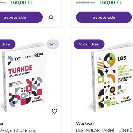
160,00
TL
160,00
TL
TL
213,00
TL
Sepete Ekle
Sepete Ekle
İndirim
Yeni
%
25
İndirim
in
Workwin
ÜRKÇE 10'LU Branş
LGS İNKILAP TARİHİ – DİN K