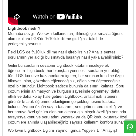
Lightbook nedir?
Merhaba sevgili Workwin kullanıcıları, Bilindiği gibi sınavla öğrenci
alan okullara LGS’de %10’luk dilime girdiğiniz takdirde
yerleşebiliyorsunuz.
Peki LGS de %10’luk dilime nasıl girebilirsiniz? Analiz sentez
sorularının yer aldığı bu sınavda başarıyı nasıl yakalayabilirsiniz?
Gelin bu soruların cevabını Lightbook kitabını inceleyerek
öğrenelim. Lightbook, her branştan yeni nesil soruların yer aldığı,
tüm LGS konu ve kazanımlarını içeren, her sorunun kendine özgü
hikayesi olan, çözerken eğleneceğiniz, eğlenirken öğreneceğiniz
özel bir üründür. Lightbook sadece bununla da sınırlı kalmaz. Soru
çözümlerinin animasyon ve kurgusu sayesinde öğrenmeyi daha
etkili ve daha kolay hâle getiren Lightbook, anlatılmak isteneni
W
h
a
t
a
p
p
D
e
s
t
e
H
a
t
t
görünür kılarak öğrenme etkinliğinin gerçekleşmesine katkıda
bulunur. Ayrıca özgün sayfa tasarımı, ses getiren soru özelliği ve
her soruya özel çözüm alanının olması gibi birçok özelliğin yanında
tarayıcıya konu ve soru adını yazarak ya da QR kodu okutarak özel
çözümlere anında ulaşabileceğiniz sayısız kullanım konforu sunar.
Workwın Lıghtbook Eğitim Yayıncılığında Yepyeni Bir Anlayış!