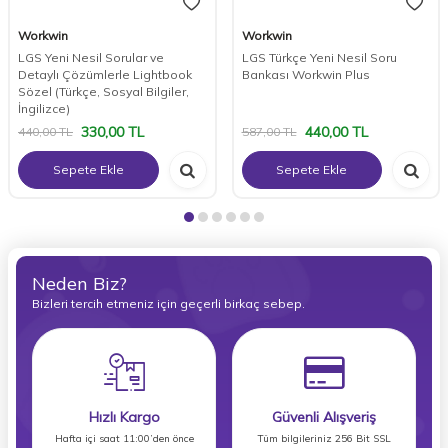
Workwin
Workwin
LGS Yeni Nesil Sorular ve
LGS Türkçe Yeni Nesil Soru
Detaylı Çözümlerle Lightbook
Bankası Workwin Plus
Sözel (Türkçe, Sosyal Bilgiler,
İngilizce)
330,00
TL
440,00
TL
440,00
TL
587,00
TL
Sepete Ekle
Sepete Ekle
Neden Biz?
Bizleri tercih etmeniz için geçerli birkaç sebep.
Hızlı Kargo
Güvenli Alışveriş
Hafta içi saat 11:00’den önce
Tüm bilgileriniz 256 Bit SSL