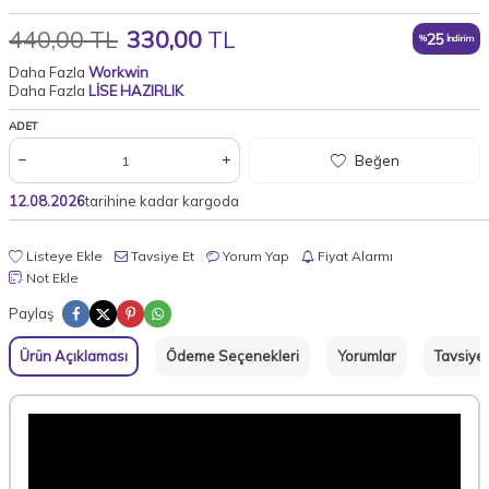
440,00
TL
330,00
TL
25
%
İndirim
Daha Fazla
Workwin
Daha Fazla
LİSE HAZIRLIK
ADET
Beğen
12.08.2026
tarihine kadar kargoda
Listeye Ekle
Tavsiye Et
Yorum Yap
Fiyat Alarmı
Not Ekle
Paylaş
Ürün Açıklaması
Ödeme Seçenekleri
Yorumlar
Tavsiye 