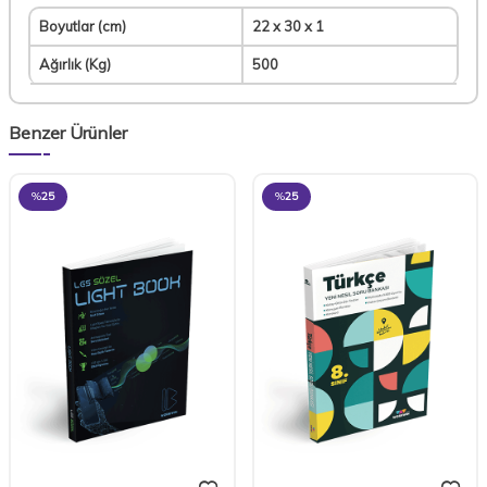
Boyutlar (cm)
22 x 30 x 1
Ağırlık (Kg)
500
Benzer Ürünler
%
25
%
25